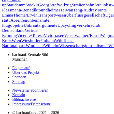
up
Staudamm
Stöckl/Georg
Strafvollzug
Straßenbahn
Streuobstw
Plassmann/Benedikt
Sundheimer
Taiwan
Tang/Audrey
Tante
Emma
Thoma/Erwin
Transportwesen
Überflussgesellschaft
Uga
statt Abreißen
unbemannte
Flugobjekte
Unkrautargumente
Upcycling
Verkehrsclub
Deutschland
Vertical
Farming
Vicente/Teresa
Victoriasee
Vjosa
Wagner/Bernd
Wagnis
Kreis
Wien
Wiesholler/Johann
Wildfluss-
Nationalpark
Windisch/Wilhelm
Wissenschaftsjournalismus
Wö
bachrauf-Zentrale Süd
München
Folgen auf
Über das Projekt
Spenden
Sitemap
Newsletter abonnieren
Kontakt
Bildnachweise
Impressum/Datenschutz
© bachrauf.org, 2021 –
2026