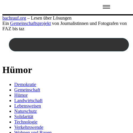
Zum
bachrauf.org
– Lesen über Lösungen
Inhalt
Ein
Gemeinschaftsprojekt
von Journalistinnen und Fotografen von
springen
FAZ bis taz
Hümor
Demokratie
Gemeinschaft
Hümor
Landwirtschaft
Lebensweisen
Naturschutz
Solidarität
Technologie
Verkehrswende
Wohnen und Bauen