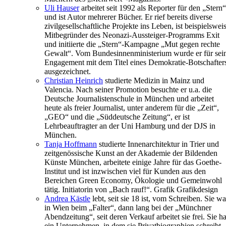
Uli Hauser
arbeitet seit 1992 als Reporter für den „Stern“
und ist Autor mehrerer Bücher. Er rief bereits diverse
zivilgesellschaftliche Projekte ins Leben, ist beispielswei
Mitbegründer des Neonazi-Aussteiger-Programms Exit
und initiierte die „Stern“-Kampagne „Mut gegen rechte
Gewalt“. Vom Bundesinnenministerium wurde er für sei
Engagement mit dem Titel eines Demokratie-Botschafter
ausgezeichnet.
Christian Heinrich
studierte Medizin in Mainz und
Valencia. Nach seiner Promotion besuchte er u.a. die
Deutsche Journalistenschule in München und arbeitet
heute als freier Journalist, unter anderem für die „Zeit“,
„GEO“ und die „Süddeutsche Zeitung“, er ist
Lehrbeauftragter an der Uni Hamburg und der DJS in
München.
Tanja Hoffmann
studierte Innenarchitektur in Trier und
zeitgenössische Kunst an der Akademie der Bildenden
Künste München, arbeitete einige Jahre für das Goethe-
Institut und ist inzwischen viel für Kunden aus den
Bereichen Green Economy, Ökologie und Gemeinwohl
tätig. Initiatorin von „Bach rauf!“. Grafik Grafikdesign
Andrea Kästle
lebt, seit sie 18 ist, vom Schreiben. Sie wa
in Wien beim „Falter“, dann lang bei der „Münchner
Abendzeitung“, seit deren Verkauf arbeitet sie frei. Sie ha
ein Unternehmen, in dem sie Privatbiographien schreibt