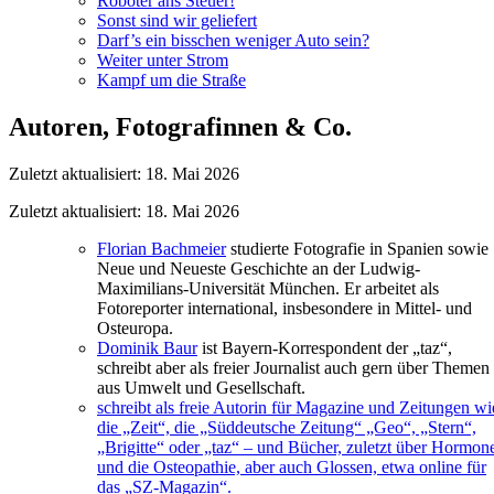
Roboter ans Steuer!
Sonst sind wir geliefert
Darf’s ein bisschen weniger Auto sein?
Weiter unter Strom
Kampf um die Straße
Autoren, Fotografinnen & Co.
Zuletzt aktualisiert: 18. Mai 2026
Zuletzt aktualisiert: 18. Mai 2026
Florian Bachmeier
studierte Fotografie in Spanien sowie
Neue und Neueste Geschichte an der Ludwig-
Maximilians-Universität München. Er arbeitet als
Fotoreporter international, insbesondere in Mittel- und
Osteuropa.
Dominik Baur
ist Bayern-Korrespondent der „taz“,
schreibt aber als freier Journalist auch gern über Themen
aus Umwelt und Gesellschaft.
schreibt als freie Autorin für Magazine und Zeitungen wi
die „Zeit“, die „Süddeutsche Zeitung“ „Geo“, „Stern“,
„Brigitte“ oder „taz“ – und Bücher, zuletzt über Hormon
und die Osteopathie, aber auch Glossen, etwa online für
das „SZ-Magazin“.