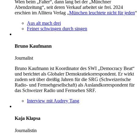
Wien beim „Falter“, dann lang bei der „Münchner
Abendzeitung“, seit deren Verkauf arbeitet sie frei. 2024
erschien im Allitera Verlag „
München leuchtete nicht für jeden
“
Aus alt mach drei
Feiner schwingen durch singen
Bruno Kaufmann
Journalist
Bruno Kaufmann ist Koordinator des SWI „Democracy Beat“
und berichtet als Globaler Demokratiekorrespondent. Er wirkt
zudem seit über dreißig Jahren für die SRG (Schweizerische
Radio- und Fernsehgesellschaft) als Auslandkorrespondent für
das Schweizer Radio und Fernsehen SRF.
Interview mit Audrey Tang
Kaja Klapsa
Journalistin