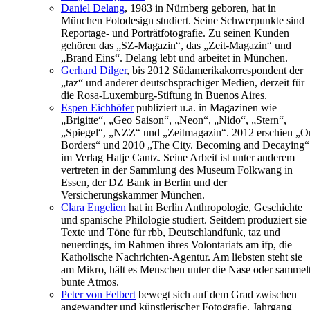
Daniel Delang
, 1983 in Nürnberg geboren, hat in
München Fotodesign studiert. Seine Schwerpunkte sind
Reportage- und Porträtfotografie. Zu seinen Kunden
gehören das „SZ-Magazin“, das „Zeit-Magazin“ und
„Brand Eins“. Delang lebt und arbeitet in München.
Gerhard Dilger
, bis 2012 Südamerikakorrespondent der
„taz“ und anderer deutschsprachiger Medien, derzeit für
die Rosa-Luxemburg-Stiftung in Buenos Aires.
Espen Eichhöfer
publiziert u.a. in Magazinen wie
„Brigitte“, „Geo Saison“, „Neon“, „Nido“, „Stern“,
„Spiegel“, „NZZ“ und „Zeitmagazin“. 2012 erschien „O
Borders“ und 2010 „The City. Becoming and Decaying“
im Verlag Hatje Cantz. Seine Arbeit ist unter anderem
vertreten in der Sammlung des Museum Folkwang in
Essen, der DZ Bank in Berlin und der
Versicherungskammer München.
Clara Engelien
hat in Berlin Anthropologie, Geschichte
und spanische Philologie studiert. Seitdem produziert sie
Texte und Töne für rbb, Deutschlandfunk, taz und
neuerdings, im Rahmen ihres Volontariats am ifp, die
Katholische Nachrichten-Agentur. Am liebsten steht sie
am Mikro, hält es Menschen unter die Nase oder sammel
bunte Atmos.
Peter von Felbert
bewegt sich auf dem Grad zwischen
angewandter und künstlerischer Fotografie. Jahrgang