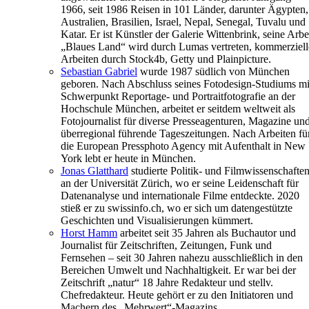
1966, seit 1986 Reisen in 101 Länder, darunter Ägypten,
Australien, Brasilien, Israel, Nepal, Senegal, Tuvalu und
Katar. Er ist Künstler der Galerie Wittenbrink, seine Arbe
„Blaues Land“ wird durch Lumas vertreten, kommerziell
Arbeiten durch Stock4b, Getty und Plainpicture.
Sebastian Gabriel
wurde 1987 südlich von München
geboren. Nach Abschluss seines Fotodesign-Studiums mi
Schwerpunkt Reportage- und Portraitfotografie an der
Hochschule München, arbeitet er seitdem weltweit als
Fotojournalist für diverse Presseagenturen, Magazine un
überregional führende Tageszeitungen. Nach Arbeiten fü
die European Pressphoto Agency mit Aufenthalt in New
York lebt er heute in München.
Jonas Glatthard
studierte Politik- und Filmwissenschafte
an der Universität Zürich, wo er seine Leidenschaft für
Datenanalyse und internationale Filme entdeckte. 2020
stieß er zu swissinfo.ch, wo er sich um datengestützte
Geschichten und Visualisierungen kümmert.
Horst Hamm
arbeitet seit 35 Jahren als Buchautor und
Journalist für Zeitschriften, Zeitungen, Funk und
Fernsehen – seit 30 Jahren nahezu ausschließlich in den
Bereichen Umwelt und Nachhaltigkeit. Er war bei der
Zeitschrift „natur“ 18 Jahre Redakteur und stellv.
Chefredakteur. Heute gehört er zu den Initiatoren und
Machern des „Mehrwert“-Magazins.