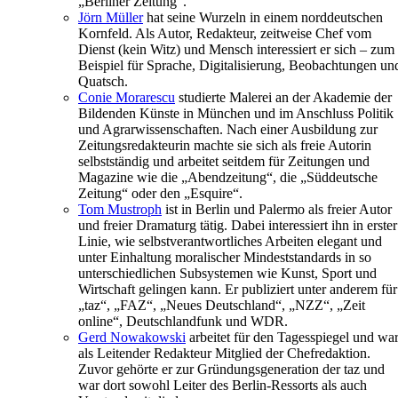
„Berliner Zeitung“.
Jörn Müller
hat seine Wurzeln in einem norddeutschen
Kornfeld. Als Autor, Redakteur, zeitweise Chef vom
Dienst (kein Witz) und Mensch interessiert er sich – zum
Beispiel für Sprache, Digitalisierung, Beobachtungen un
Quatsch.
Conie Morarescu
studierte Malerei an der Akademie der
Bildenden Künste in München und im Anschluss Politik
und Agrarwissenschaften. Nach einer Ausbildung zur
Zeitungsredakteurin machte sie sich als freie Autorin
selbstständig und arbeitet seitdem für Zeitungen und
Magazine wie die „Abendzeitung“, die „Süddeutsche
Zeitung“ oder den „Esquire“.
Tom Mustroph
ist in Berlin und Palermo als freier Autor
und freier Dramaturg tätig. Dabei interessiert ihn in erster
Linie, wie selbstverantwortliches Arbeiten elegant und
unter Einhaltung moralischer Mindeststandards in so
unterschiedlichen Subsystemen wie Kunst, Sport und
Wirtschaft gelingen kann. Er publiziert unter anderem für
„taz“, „FAZ“, „Neues Deutschland“, „NZZ“, „Zeit
online“, Deutschlandfunk und WDR.
Gerd Nowakowski
arbeitet für den Tagesspiegel und wa
als Leitender Redakteur Mitglied der Chefredaktion.
Zuvor gehörte er zur Gründungsgeneration der taz und
war dort sowohl Leiter des Berlin-Ressorts als auch