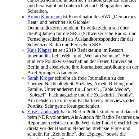
und herausgibt und unterrichtet auch Biographisches
Schreiben.
Bruno Kaufmann
ist Koordinator des SWI „Democracy
Beat“ und berichtet als Globaler
Demokratiekorrespondent. Er wirkt zudem seit über
dreißig Jahren für die SRG (Schweizerische Radio- und
Fernsehgesellschaft) als Auslandkorrespondent für das
Schweizer Radio und Fernsehen SRF.
Kaja Klapsa
ist seit 2019 Redakteurin im Ressort
Innenpolitik bei „Welt“ und „Welt am Sonntag“. Sie
studierte Politikwissenschaft an der Freien Universität
Berlin und absolvierte ihre Journalistenausbildung an der
Axel-Springer-Akademie.
Sarah Kröger
schreibt als freie Journalistin zu den
Themen Nachhaltigkeit, Soziales, Arbeit, Bildung und
Familie. Unter anderem für „Focus“, „Table.Media“,
„Spiegel“, Fachmagazine und die Zeitschrift „Family“.
Am liebsten in Form von Fachartikeln, Interviews oder
Porträts. Sehr gerne lösungsorientiert.
Elise Landschek
hat in Berlin Politik studiert und danach
beim NDR volontiert. Als Autorin für Radio-Features un
Reportagen reist sie um die Welt oder findet Geschichten
direkt vor der Haustür. Nebenbei dreht sie Filme und
schreibt für „Zeit online“, den „Spiegel“ sowie die