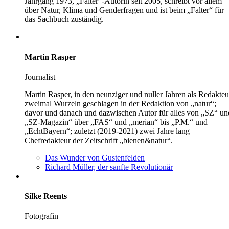
Jahrgang 1973, „Falter“-Autorin seit 2005, schreibt vor allem
über Natur, Klima und Genderfragen und ist beim „Falter“ für
das Sachbuch zuständig.
Martin Rasper
Journalist
Martin Rasper, in den neunziger und nuller Jahren als Redakteu
zweimal Wurzeln geschlagen in der Redaktion von „natur“;
davor und danach und dazwischen Autor für alles von „SZ“ un
„SZ-Magazin“ über „FAS“ und „merian“ bis „P.M.“ und
„EchtBayern“; zuletzt (2019-2021) zwei Jahre lang
Chefredakteur der Zeitschrift „bienen&natur“.
Das Wunder von Gustenfelden
Richard Müller, der sanfte Revolu­­tionär
Silke Reents
Fotografin