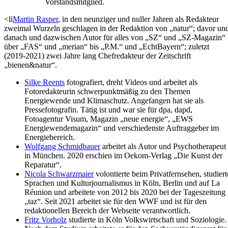
Vorstandsmitglied.
<li
Martin Rasper
, in den neunziger und nuller Jahren als Redakteur
zweimal Wurzeln geschlagen in der Redaktion von „natur“; davor un
danach und dazwischen Autor für alles von „SZ“ und „SZ-Magazin“
über „FAS“ und „merian“ bis „P.M.“ und „EchtBayern“; zuletzt
(2019-2021) zwei Jahre lang Chefredakteur der Zeitschrift
„bienen&natur“.
Silke Reents
fotografiert, dreht Videos und arbeitet als
Fotoredakteurin schwerpunktmäßig zu den Themen
Energiewende und Klimaschutz. Angefangen hat sie als
Pressefotografin. Tätig ist und war sie für dpa, dapd,
Fotoagentur Visum, Magazin „neue energie“, „EWS
Energiewendemagazin“ und verschiedenste Auftraggeber im
Energiebereich.
Wolfgang Schmidbauer
arbeitet als Autor und Psychotherapeut
in München. 2020 erschien im Oekom-Verlag „Die Kunst der
Reparatur“.
Nicola Schwarzmaier
volontierte beim Privatfernsehen, studiert
Sprachen und Kulturjournalismus in Köln, Berlin und auf La
Réunion und arbeitete von 2012 bis 2020 bei der Tageszeitung
„taz“. Seit 2021 arbeitet sie für den WWF und ist für den
redaktionellen Bereich der Webseite verantwortlich.
Fritz Vorholz
studierte in Köln Volkswirtschaft und Soziologie.