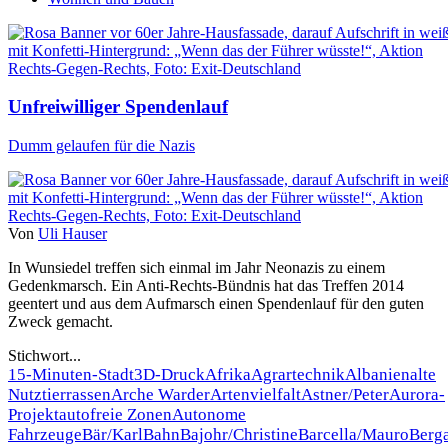
Unfreiwilliger Spendenlauf
Dumm gelaufen für die Nazis
Von
Uli Hauser
In Wunsiedel treffen sich einmal im Jahr Neonazis zu einem
Gedenkmarsch. Ein Anti-Rechts-Bündnis hat das Treffen 2014
geentert und aus dem Aufmarsch einen Spendenlauf für den guten
Zweck gemacht.
Stichwort...
15-Minuten-Stadt
3D-Druck
Afrika
Agrartechnik
Albanien
alte
Nutztierrassen
Arche Warder
Artenvielfalt
Astner/Peter
Aurora-
Projekt
autofreie Zonen
Autonome
Fahrzeuge
Bär/Karl
Bahn
Bajohr/Christine
Barcella/Mauro
Berg