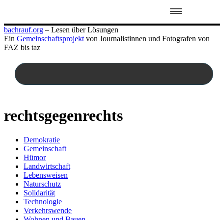
Zum
bachrauf.org
– Lesen über Lösungen
Inhalt
Ein
Gemeinschaftsprojekt
von Journalistinnen und Fotografen von
springen
FAZ bis taz
rechtsgegenrechts
Demokratie
Gemeinschaft
Hümor
Landwirtschaft
Lebensweisen
Naturschutz
Solidarität
Technologie
Verkehrswende
Wohnen und Bauen