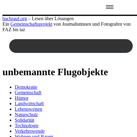
Zum
bachrauf.org
– Lesen über Lösungen
Inhalt
Ein
Gemeinschaftsprojekt
von Journalistinnen und Fotografen von
springen
FAZ bis taz
unbemannte Flugobjekte
Demokratie
Gemeinschaft
Hümor
Landwirtschaft
Lebensweisen
Naturschutz
Solidarität
Technologie
Verkehrswende
Wohnen und Bauen