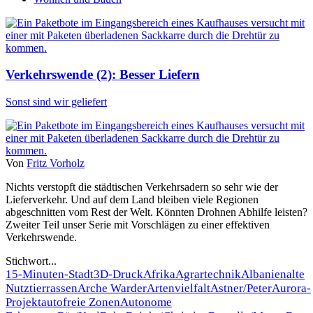
Verkehrswende (2): Besser Liefern
Sonst sind wir geliefert
Von
Fritz Vorholz
Nichts verstopft die städtischen Verkehrsadern so sehr wie der
Lieferverkehr. Und auf dem Land bleiben viele Regionen
abgeschnitten vom Rest der Welt. Könnten Drohnen Abhilfe leisten?
Zweiter Teil unser Serie mit Vorschlägen zu einer effektiven
Verkehrswende.
Stichwort...
15-Minuten-Stadt
3D-Druck
Afrika
Agrartechnik
Albanien
alte
Nutztierrassen
Arche Warder
Artenvielfalt
Astner/Peter
Aurora-
Projekt
autofreie Zonen
Autonome