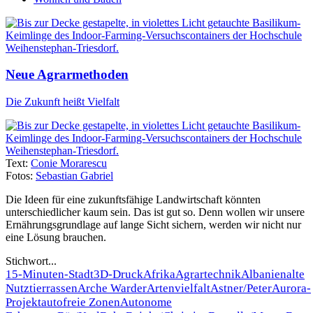
Neue Agrarmethoden
Die Zukunft heißt Vielfalt
Text:
Conie Morarescu
Fotos:
Sebastian Gabriel
Die Ideen für eine zukunftsfähige Landwirtschaft könnten
unterschiedlicher kaum sein. Das ist gut so. Denn wollen wir unsere
Ernährungsgrundlage auf lange Sicht sichern, werden wir nicht nur
eine Lösung brauchen.
Stichwort...
15-Minuten-Stadt
3D-Druck
Afrika
Agrartechnik
Albanien
alte
Nutztierrassen
Arche Warder
Artenvielfalt
Astner/Peter
Aurora-
Projekt
autofreie Zonen
Autonome