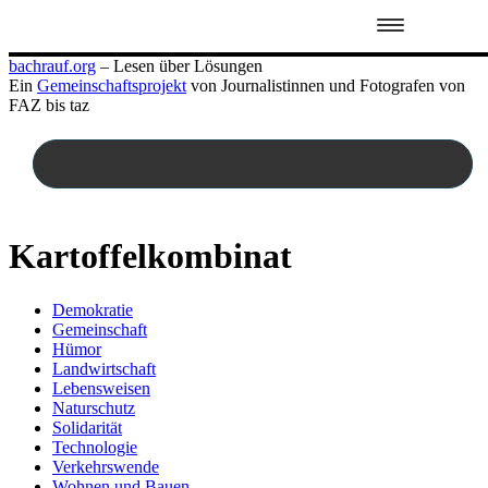
Zum
bachrauf.org
– Lesen über Lösungen
Inhalt
Ein
Gemeinschaftsprojekt
von Journalistinnen und Fotografen von
springen
FAZ bis taz
Kartoffelkombinat
Demokratie
Gemeinschaft
Hümor
Landwirtschaft
Lebensweisen
Naturschutz
Solidarität
Technologie
Verkehrswende
Wohnen und Bauen