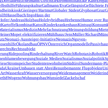
g
Dorfladen
Eichelmann/Ulrich
Elektromobilität
Elke Kahr
Erbpac
lbsthilfe
Führungskultur
Gallmann/Eva
Gefängnis
Geflüchtete F
dheitskiosk
Gieringer/Hartmut
Globaler Süden
Glyphosat
Graz
G
ilft
Hasselbach/Ingo
Haus der
Hofer/Andreas
Holzbau
Holzhybridbau
Hrebenne
Humor over R
t
Kartoffelkombinat
Katosi
Kinderkrankenhaus
Kintsugi
Konsumk
Materialismus
Medizin
Mehrfachnutzung
Meinungsbildung
Miet
einer
Mopet elektrifizieren
Mühlhaus/Jens
Müller/Richard
Mün
utz
Neonazi-Aussteiger-Initiative
Neonazis
Nguyen-
osenhilfe
Ökolandbau
ÖPNV
Österreich
Organmodelle
Passivhau
nrechts
Rechtssubjekt
erung
Ridepooling
Rinderhaltung
RiverWatch
Robotaxis
Robotik
R
nenblumenbewegung
Soziale Medien
Sozialismus
Sozialpolitik
S
iese
Stromspeicher
Studentenwohnheim
Südtirol
Sundermann-Pl
nda
Ukraine
Umbauen statt Abreißen
unbemannte Flugobjekte
Un
Art
Wasserkraft
Wasserversorgung
Weidemanagement
Weiderin
rth8
Wogeno
Wohnungsbau
Wunsiedel
Zackelschaf