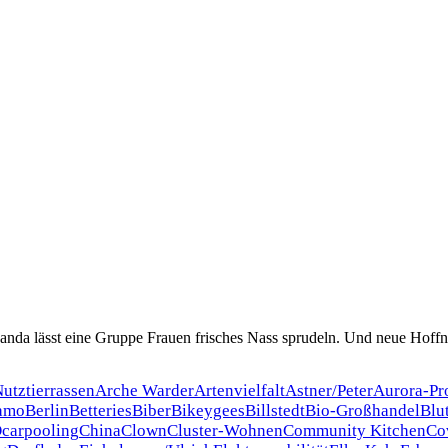
nda lässt eine Gruppe Frauen frisches Nass sprudeln. Und neue Hoff
Nutztierrassen
Arche Warder
Artenvielfalt
Astner/Peter
Aurora-Pr
amo
Berlin
Betteries
Biber
Bikeygees
Billstedt
Bio-Großhandel
Blu
O
carpooling
China
Clown
Cluster-Wohnen
Community Kitchen
Co