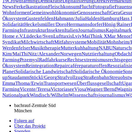
19
Crowdfarming
Demokratie
Digitalisierung
Direktvermarktun
News
Ferkelkastration
Fleischkonsum
Flucht
Fotografie
Frauense
Wohnformen
Gemeinwohlökonomie
Genossenschaft
Gera
Gesun
Ökosystem
Gustenfelden
Hahmann/Julia
Halden
Hamburg
Hass h
Solidarität
Heckelsmüller/Doro
Herrmannsdorfer
Hönig/Rainer
Farming
Infrastruktur
Insekten
Italien
Journalismus
Kapitalmark
Home e.V.
Lüdecke/Sven
Lufttaxis
Lviv
MaiThink X
Mar Menor
Syndikat
Milchwirtschaft
Mitfahrsysteme
Mobilität
Mohnheim/H
Werdenfelser
Musiktherapie
Mutterkuhhaltung
NABU
Natursch
Kim/MaiThi
Nitz/Alexander
Norwegen
Nutztierhaltung
Obdachl
Farming
Przemysl
Radfahrkurse
Rechtsextremismus
rechtsgege
Ökosystem
Reintegration
Repaircafé
reparaturoffen
Resozialisi
Planet
Solidarische Landwirtschaft
Solidarische Ökonomie
Son
up
Staudamm
Stöckl/Georg
Strafvollzug
Straßenbahn
Streuobstw
Emma
Thoma/Erwin
Transportwesen
Überflussgesellschaft
Uga
Farming
Vicente/Teresa
Victoriasee
Vjosa
Wagner/Bernd
Wagnis
Nationalpark
Windisch/Wilhelm
Wissenschaftsjournalismus
Wö
bachrauf-Zentrale Süd
München
Folgen auf
Über das Projekt
Spenden