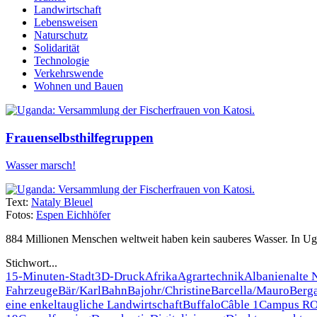
Landwirtschaft
Lebensweisen
Naturschutz
Solidarität
Technologie
Verkehrswende
Wohnen und Bauen
Frauenselbsthilfegruppen
Wasser marsch!
Text:
Nataly Bleuel
Fotos:
Espen Eichhöfer
884 Millionen Menschen weltweit haben kein sauberes Wasser. In Uga
Stichwort...
15-Minuten-Stadt
3D-Druck
Afrika
Agrartechnik
Albanien
alte 
Fahrzeuge
Bär/Karl
Bahn
Bajohr/Christine
Barcella/Mauro
Berg
eine enkeltaugliche Landwirtschaft
Buffalo
Câble 1
Campus R