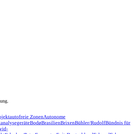
nung.
ojekt
autofreie Zonen
Autonome
tanalysegeräte
Bodø
Brasilien
Brixen
Bühler/Rudolf
Bündnis für
vid-